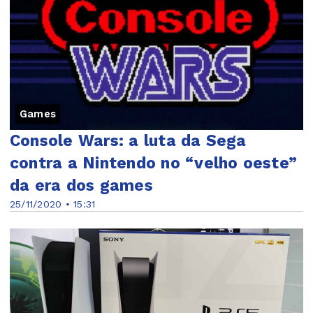
Games
Console Wars: a luta da Sega
contra a Nintendo no “velho oeste”
da era dos games
25/11/2020 • 15:31