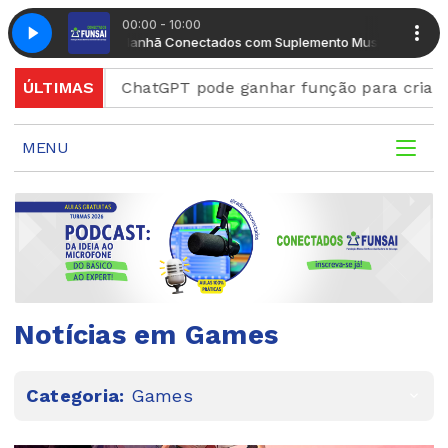
00:00 - 10:00
Manhã Conectados com Suplemento Musical
Manhã Conectad
rd
ÚLTIMAS
ChatGPT pode ganhar função para criar figurinha
MENU
Notícias em Games
Categoria:
Games