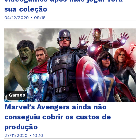
sua coleção
04/12/2020 • 09:16
Games
Marvel’s Avengers ainda não
conseguiu cobrir os custos de
produção
27/11/2020 • 10:10