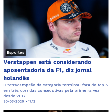
Esportes
Verstappen está considerando
aposentadoria da F1, diz jornal
holandês
O tetracampeão da categoria terminou fora do top 5
em três corridas consecutivas pela primeira vez
desde 2017
30/03/2026 • 11:12