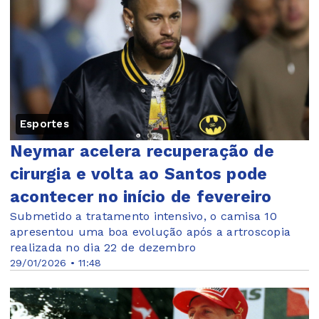
Esportes
Neymar acelera recuperação de
cirurgia e volta ao Santos pode
acontecer no início de fevereiro
Submetido a tratamento intensivo, o camisa 10
apresentou uma boa evolução após a artroscopia
realizada no dia 22 de dezembro
29/01/2026 • 11:48