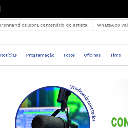
pular - Reprise com João Marcus
elebra centenário do artista
WhatsApp vai parar em c
Notícias
Programação
Fotos
Oficinas
Time