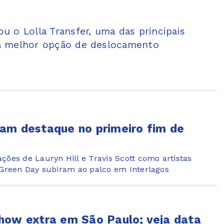
ou o Lolla Transfer, uma das principais
l a melhor opção de deslocamento
am destaque no primeiro fim de
ções de Lauryn Hill e Travis Scott como artistas
e Green Day subiram ao palco em Interlagos
how extra em São Paulo; veja data