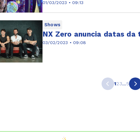
01/03/2023 • 09:13
Shows
NX Zero anuncia datas da t
03/02/2023 • 09:08
1
2
3
...
5