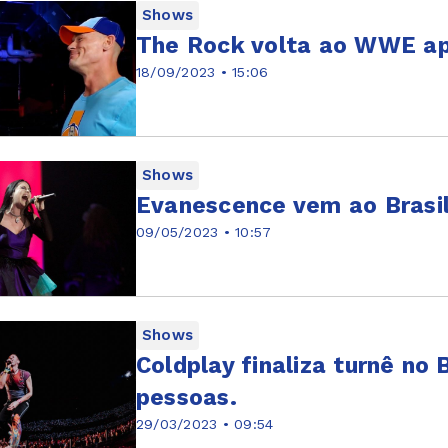
Shows
The Rock volta ao WWE ap
18/09/2023 • 15:06
Shows
Evanescence vem ao Brasil 
09/05/2023 • 10:57
Shows
Coldplay finaliza turnê no 
pessoas.
29/03/2023 • 09:54