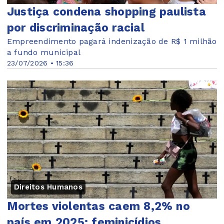
Justiça condena shopping paulista
por discriminação racial
Empreendimento pagará indenização de R$ 1 milhão
a fundo municipal
23/07/2026 • 15:36
Direitos Humanos
Mortes violentas caem 8,2% no
país em 2025; feminicídios