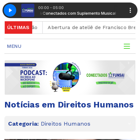
00:00 - 05:00
Manhã Conectados com Suplemento Musical
Manhã Con
crição
ÚLTIMAS
Abertura de ateliê de Francisco Brennand cele
MENU
Notícias em Direitos Humanos
Categoria:
Direitos Humanos