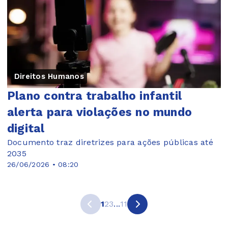
Direitos Humanos
Plano contra trabalho infantil
alerta para violações no mundo
digital
Documento traz diretrizes para ações públicas até
2035
26/06/2026 • 08:20
1
2
3
...
11