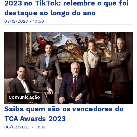
2023 no TikTok: relembre o que foi
destaque ao longo do ano
07/12/2023 • 10:50
Comunicação
Saiba quem são os vencedores do
TCA Awards 2023
08/08/2023 • 13:39