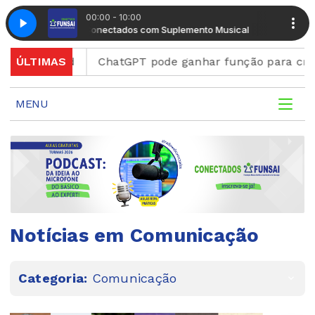
00:00 - 10:00
Manhã Conectados com Suplemento Musical
Manhã Cone
iscord
ÚLTIMAS
ChatGPT pode ganhar função para criar figur
MENU
Notícias em Comunicação
Categoria:
Comunicação