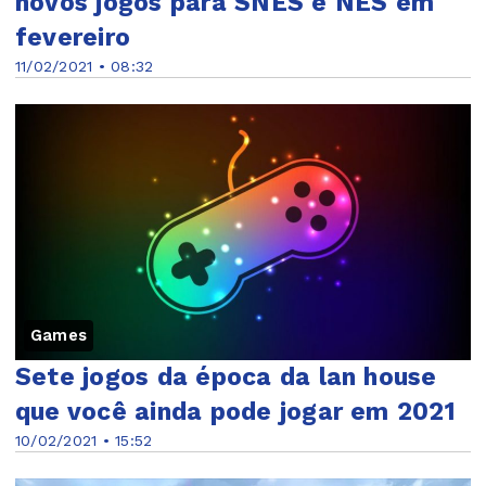
novos jogos para SNES e NES em
fevereiro
11/02/2021 • 08:32
Games
Sete jogos da época da lan house
que você ainda pode jogar em 2021
10/02/2021 • 15:52