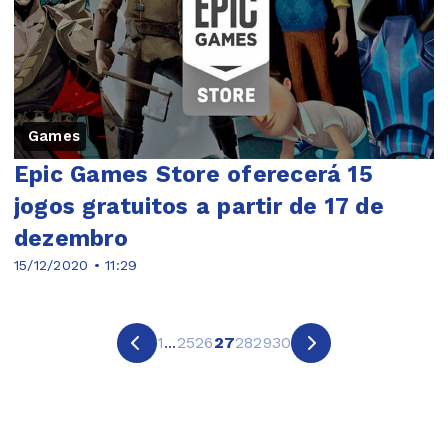
Games
Epic Games Store oferecerá 15
jogos gratuitos a partir de 17 de
dezembro
15/12/2020 • 11:29
1
...
25
26
27
28
29
30