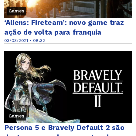
Games
‘Aliens: Fireteam’: novo game traz
ação de volta para franquia
03/03/2021 • 08:32
Games
Persona 5 e Bravely Default 2 são