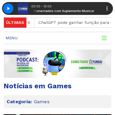
00:00 - 10:00
Manhã Conectados com Suplemento Musical
Manhã Con
Discord
ÚLTIMAS
ChatGPT pode ganhar função para criar figur
MENU
Notícias em Games
Categoria:
Games