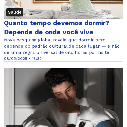
Saúde
Quanto tempo devemos dormir?
Depende de onde você vive
Nova pesquisa global revela que dormir bem
depende do padrão cultural de cada lugar — e não
de uma regra universal de oito horas por noite
08/05/2025 • 13:32