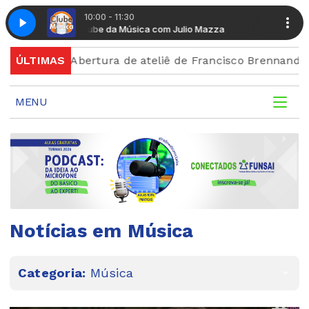
10:00 - 11:30
Clube da Música com Julio Mazza
Clube da Música com
Abertura de ateliê de Francisco Brennand celebra cent
ÚLTIMAS
MENU
Notícias em Música
Categoria:
Música