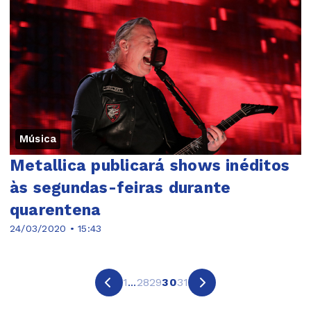
Música
Metallica publicará shows inéditos
às segundas-feiras durante
quarentena
24/03/2020 • 15:43
1
...
28
29
30
31