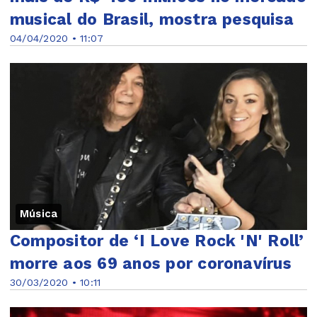
musical do Brasil, mostra pesquisa
04/04/2020 • 11:07
Música
Compositor de ‘I Love Rock 'N' Roll’
morre aos 69 anos por coronavírus
30/03/2020 • 10:11