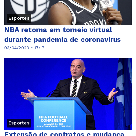
Esportes
NBA retorna em torneio virtual
durante pandemia de coronavírus
03/04/2020 • 17:17
Esportes
Extensão de contratos e mudança