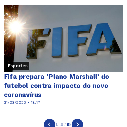
Esportes
Fifa prepara ‘Plano Marshall’ do
futebol contra impacto do novo
coronavírus
31/03/2020 • 18:17
1
...
6
7
8
9