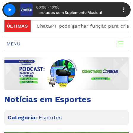
00:00 - 10:00
Manhã Conectados com Suplemento Musical
Manhã Conectad
rd
ÚLTIMAS
ChatGPT pode ganhar função para criar figurinha
MENU
Notícias em Esportes
Categoria:
Esportes