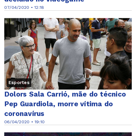
07/04/2020 • 12:18
Esportes
Dolors Sala Carrió, mãe do técnico
Pep Guardiola, morre vítima do
coronavírus
06/04/2020 • 19:10