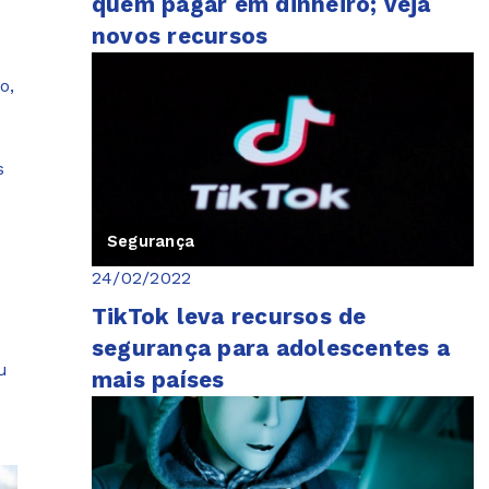
quem pagar em dinheiro; veja
novos recursos
o,
s
Segurança
24/02/2022
TikTok leva recursos de
segurança para adolescentes a
u
mais países