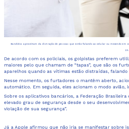
Bandidos aproveitam da distração de pessoas que estão falando ao celular ou mexendo em 
Sh
De acordo com os policiais, os golpistas preferem uti
maiores pelo que chamam de “tapas”, que são os furto
aparelhos quando as vítimas estão distraídas, faland
Nesse momento, os furtadores o mantêm aberto, aci
automático. Em seguida, eles acionam o modo avião, 
Sobre os aplicativos bancários, a Federação Brasilei
elevado grau de segurança desde o seu desenvolviment
violação de sua segurança”.
Já a Apple afirmou que não iria se manifestar sobre is