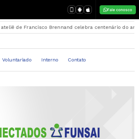
Fale conosco
ancisco Brennand celebra centenário do artista
ChatG
Voluntariado
Interno
Contato