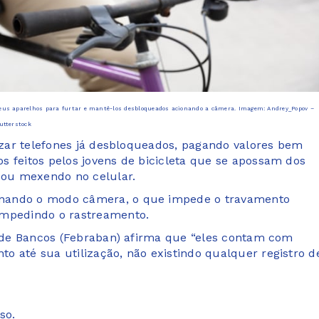
seus aparelhos para furtar e mantê-los desbloqueados acionando a câmera. Imagem: Andrey_Popov –
utterstock
lizar telefones já desbloqueados, pagando valores bem
s feitos pelos jovens de bicicleta que se apossam dos
o ou mexendo no celular.
onando o modo câmera, o que impede o travamento
impedindo o rastreamento.
ra de Bancos (Febraban) afirma que “eles contam com
o até sua utilização, não existindo qualquer registro d
so.