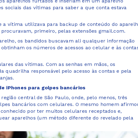
dos aparelhos furtados e inseriam em um aparelho
 sociais das vítimas para saber a que conta estava
 a vítima utilizava para backup de conteúdo do aparelh
 procuravam, primeiro, pelas extensões gmail.com.
arelho, os bandidos buscavam ali qualquer informação
im obtinham os números de acessos ao celular e às conta
lulares das vítimas. Com as senhas em mãos, os
 quadrilha responsável pelo acesso às contas e pela
anjas.
de iPhones para golpes bancários
região central de São Paulo, onde, pelo menos, três
golpes bancários com celulares. O mesmo homem afirmo
 conhecido por ter muitos celulares receptados e,
uear aparelhos (um método diferente do revelado pela