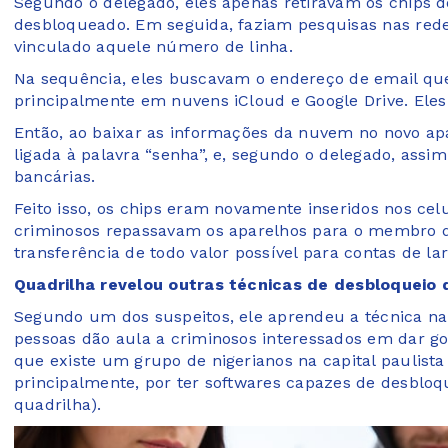
Segundo o delegado, eles apenas retiravam os chips 
desbloqueado. Em seguida, faziam pesquisas nas redes
vinculado aquele número de linha.
Na sequência, eles buscavam o endereço de email que
principalmente em nuvens iCloud e Google Drive. Eles
Então, ao baixar as informações da nuvem no novo ap
ligada à palavra “senha”, e, segundo o delegado, ass
bancárias.
Feito isso, os chips eram novamente inseridos nos ce
criminosos repassavam os aparelhos para o membro da
transferência de todo valor possível para contas de lar
Quadrilha revelou outras técnicas de desbloqueio 
Segundo um dos suspeitos, ele aprendeu a técnica na 
pessoas dão aula a criminosos interessados em dar 
que existe um grupo de nigerianos na capital paulista
principalmente, por ter softwares capazes de desbloq
quadrilha).