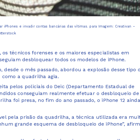
iPhones e invadir contas bancárias das vítimas. para Imagem: Creativan –
tterstock
, os técnicos forenses e os maiores especialistas em
nseguiam desbloquear todos os modelos de iPhone.
lo, desde o mês passado, abordou a explosão desse tipo 
u como a quadrilha agia.
ita pelos policiais do Deic (Departamento Estadual de
 bandidos conseguiam realmente efetuar o desbloqueio de
rilha foi presa, no fim do ano passado, o iPhone 12 aind
l pela prisão da quadrilha, a técnica utilizada era mui
enhum grande esquema de desbloqueio de iPhone”, afir