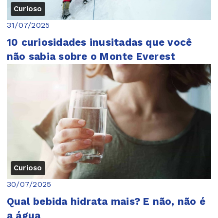
Curioso
31/07/2025
10 curiosidades inusitadas que você
não sabia sobre o Monte Everest
Curioso
30/07/2025
Qual bebida hidrata mais? E não, não é
a água