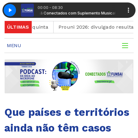
00:00 - 08:30
Manhã Conectados com Suplemento Musical
Manhã C
minam quinta
ÚLTIMAS
Prouni 2026: divulgado resultado de n
MENU
Que países e territórios
ainda não têm casos