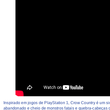
Inspirado em jogos de PlayStation 1, Crow Country é um si
abandonado e cheio de monstros fatais e quebra-cabeças 