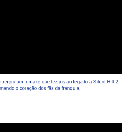
regou um remake que fez jus ao legado a Silent Hill 2,
ando o coração dos fãs da franquia.