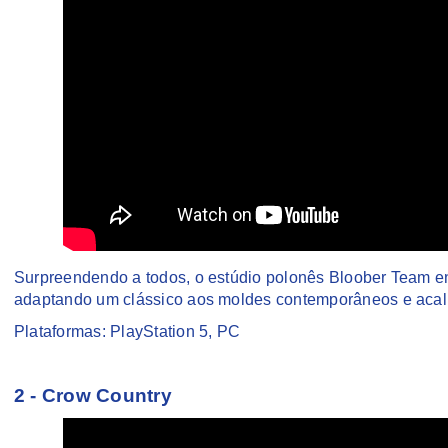
Surpreendendo a todos, o estúdio polonês Bloober Team ent
adaptando um clássico aos moldes contemporâneos e acalm
Plataformas: PlayStation 5, PC
2 - Crow Country