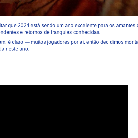
tar que 2024 está sendo um ano excelente para os amantes 
endentes e retornos de franquias conhecidas.
, é claro — muitos jogadores por aí, então decidimos monta
da neste ano.