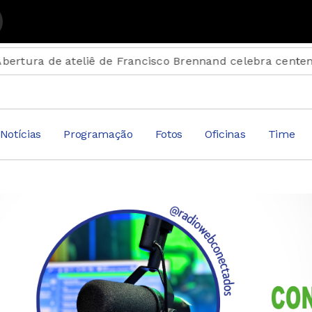
ctados com Suplemento Musical
ateliê de Francisco Brennand celebra centenário do arti
Notícias
Programação
Fotos
Oficinas
Time