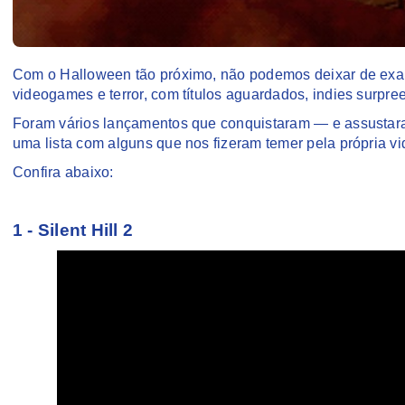
Com o Halloween tão próximo, não podemos deixar de exal
videogames e terror, com títulos aguardados, indies surpre
Foram vários lançamentos que conquistaram — e assustaram
uma lista com alguns que nos fizeram temer pela própria vi
Confira abaixo:
1 - Silent Hill 2