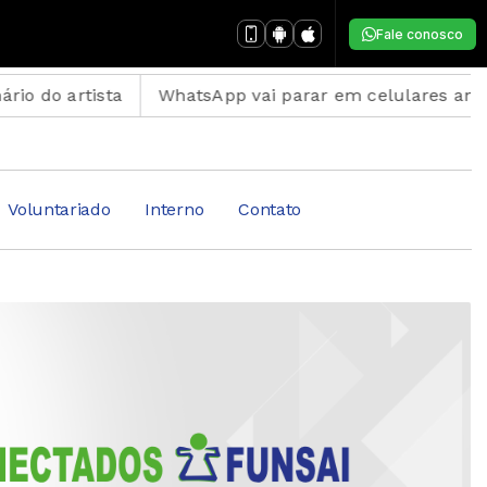
Fale conosco
sta
WhatsApp vai parar em celulares antigos; veja s
Voluntariado
Interno
Contato