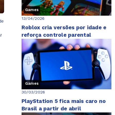
Games
13/04/2026
de
Roblox cria versões por idade e
reforça controle parental
r
Games
30/03/2026
PlayStation 5 fica mais caro no
Brasil a partir de abril