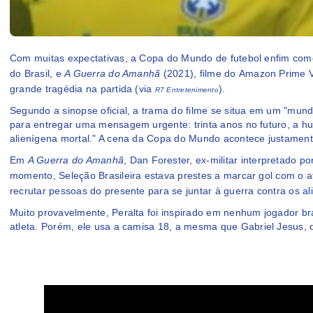
Com muitas expectativas, a
Copa do Mundo
de futebol enfim com
do Brasil, e
A Guerra do Amanhã
(2021), filme do
Amazon Prime 
grande tragédia na partida (via
).
R7 Entretenimento
Segundo a sinopse oficial, a trama do filme se situa em um "m
para entregar uma mensagem urgente: trinta anos no futuro, a 
alienígena mortal." A cena da Copa do Mundo acontece justamen
Em
A Guerra do
Aman
hã
, Dan Forester, ex-militar interpretado po
momento, Seleção Brasileira estava prestes a marcar gol com o a
recrutar pessoas do presente para se juntar à guerra contra os al
Muito provavelmente, Peralta foi inspirado em nenhum jogador br
atleta. Porém, ele usa a camisa 18, a mesma que
Gab
riel Jesus
,