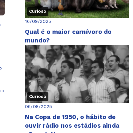
Curioso
16/09/2025
a
Qual é o maior carnívoro do
mundo?
o
hum
Curioso
06/08/2025
Na Copa de 1950, o hábito de
ouvir rádio nos estádios ainda