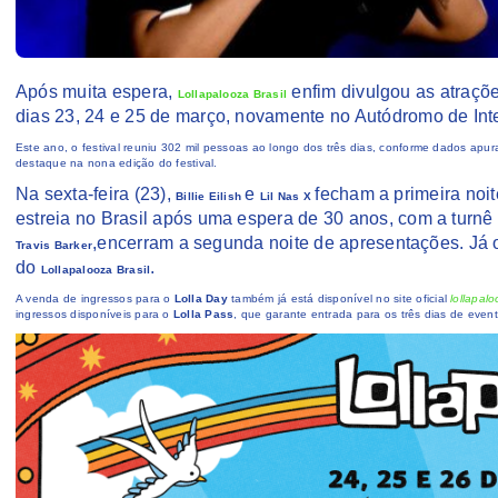
Após muita espera,
enfim divulgou as atraçõe
Lollapalooza Brasil
dias 23, 24 e 25 de março, novamente no Autódromo de Int
Este ano, o festival reuniu 302 mil pessoas ao longo dos três dias, conforme dados apu
destaque na nona edição do festival.
Na sexta-feira (23),
e
fecham a primeira noi
Billie Eilish
Lil Nas X
estreia no Brasil após uma espera de 30 anos, com a turnê
,encerram a segunda noite de apresentações. Já 
Travis Barker
do
.
Lollapalooza Brasil
A venda de ingressos para o
Lolla Day
também já está disponível no site oficial
lollapal
ingressos disponíveis para o
Lolla Pass
, que garante entrada para os três dias de even