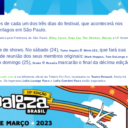
s de cada um dos três dias do festival, que acontecerá nos
erlagos em São Paulo.
rados pela Prefeitura de São Paulo.
Miley Cyrus
,
Doja Cat
,
The Strokes
,
Marina
e
LP
fora
te de shows. No sábado (24),
e
, que fará sua
Tame Impala
Blink-182
 de reunião dos seus membros originais:
Mark Hoppus, Tom DeLonge e
o domingo (25),
e
marcarão o final da décima ediçã
Drake
Rosalía
oozabr.com
e na bilheteria oficial da
Tickets For Fun
, localizada no
Teatro Renault
. Ainda há
to. Os ingressos
Lolla Lounge Pass
e
Lolla Comfort Pass
estão esgotados.