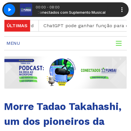
00:00 - 08:00
Manhã Conectados com Suplemento Musical
Manhã Con
Discord
ÚLTIMAS
ChatGPT pode ganhar função para criar figu
MENU
Morre Tadao Takahashi,
um dos pioneiros da