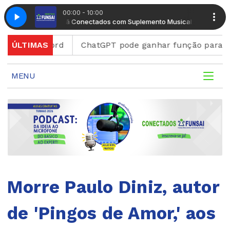
00:00 - 10:00
Manhã Conectados com Suplemento Musical
Manhã C
 Discord
ÚLTIMAS
ChatGPT pode ganhar função para criar fig
MENU
Morre Paulo Diniz, autor
de 'Pingos de Amor,' aos