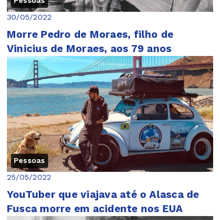
Pessoas
30/05/2022
Morre Pedro de Moraes, filho de
Vinicius de Moraes, aos 79 anos
Pessoas
25/05/2022
YouTuber que viajava até o Alasca de
Fusca morre em acidente nos EUA