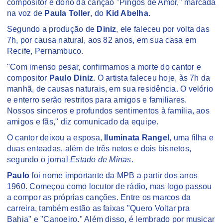
compositor é dono da canção "Pingos de Amor," marcada
na voz de
Paula Toller
, do
Kid Abelha
.
Segundo a produção de
Diniz
, ele faleceu por volta das
7h, por causa natural, aos 82 anos, em sua casa em
Recife, Pernambuco.
"Com imenso pesar, confirmamos a morte do cantor e
compositor
Paulo Diniz
. O artista faleceu hoje, às 7h da
manhã, de causas naturais, em sua residência. O velório
e enterro serão restritos para amigos e familiares.
Nossos sinceros e profundos sentimentos à família, aos
amigos e fãs," diz comunicado da equipe.
O cantor deixou a esposa,
Iluminata Rangel
, uma filha e
duas enteadas, além de três netos e dois bisnetos,
segundo o jornal
Estado de Minas
.
Paulo
foi nome importante da MPB a partir dos anos
1960. Começou como locutor de rádio, mas logo passou
a compor as próprias canções. Entre os marcos da
carreira, também estão as faixas "Quero Voltar pra
Bahia" e "Canoeiro." Além disso, é lembrado por musicar