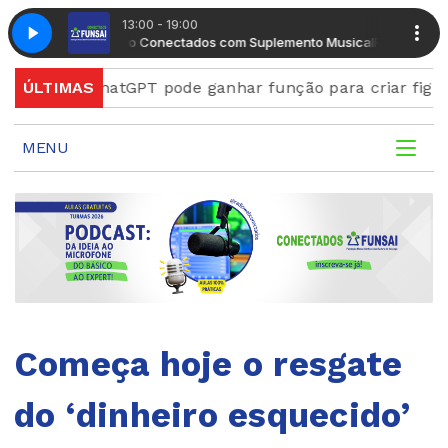
13:00 - 19:00
Radio Conectados com Suplemento Musical
Radio Conectados 
ChatGPT pode ganhar função para criar figurinhas e
ÚLTIMAS
MENU
Começa hoje o resgate
do ‘dinheiro esquecido’