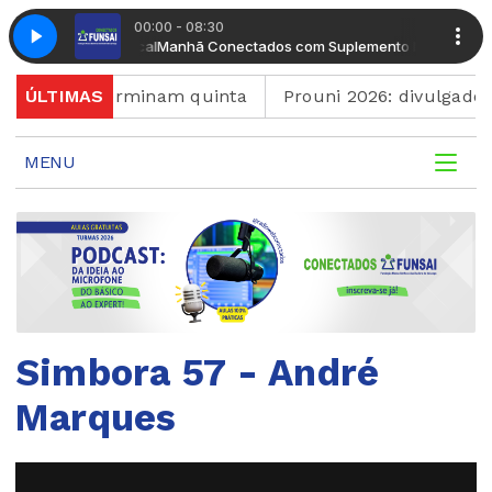
00:00 - 08:30
emento Musical
Manhã Conectados com Suplemento Musical
guês terminam quinta
ÚLTIMAS
Prouni 2026: divulgado result
MENU
Simbora 57 - André
Marques