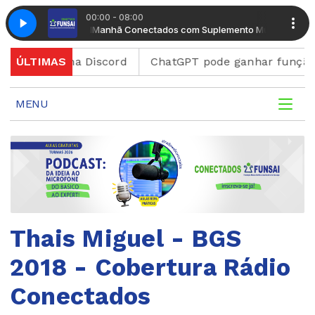
00:00 - 08:00
mento Musical
Manhã Conectados com Suplemento Musical
ataforma Discord
ÚLTIMAS
ChatGPT pode ganhar função para cr
MENU
Thais Miguel - BGS
2018 - Cobertura Rádio
Conectados