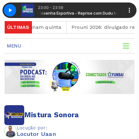
23:00 - 23:59
com Dudu Mendonça
Resenha Esportiva - Reprise com Dudu Mendonça
rtuguês terminam quinta
ÚLTIMAS
Prouni 2026: divulgado res
MENU
Mistura Sonora
Locução por:
Locutor Uaan