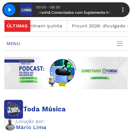
00:00 - 08:30
uplemento Musical
Manhã Conectados com Suplemento Musical
ortuguês terminam quinta
ÚLTIMAS
Prouni 2026: divulgado re
MENU
Toda Música
Locução por:
Mário Lima