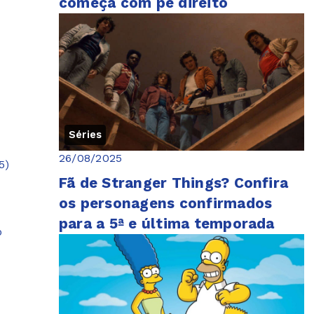
começa com pé direito
Séries
26/08/2025
5)
Fã de Stranger Things? Confira
os personagens confirmados
para a 5ª e última temporada
b