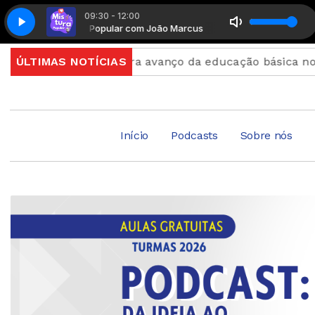
09:30 - 12:00
Mistura Popular com João Marcus
Mistura Popular com J
Ideb mostra avanço da educação básica no país
ÚLTIMAS NOTÍCIAS
I
Início
Podcasts
Sobre nós