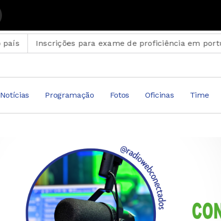
oão Marcus
nscrições para exame de proficiência em português ter
Notícias
Programação
Fotos
Oficinas
Time