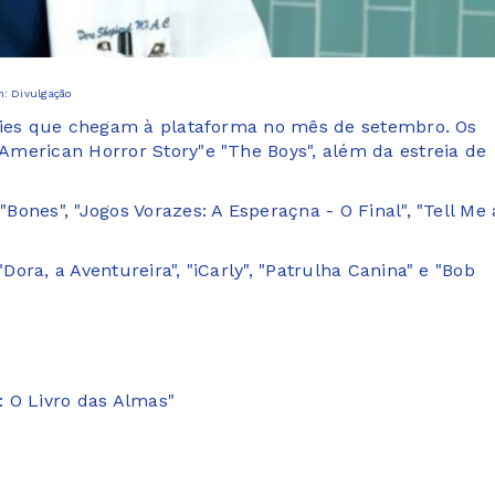
: Divulgação
éries que chegam à plataforma no mês de setembro. Os
merican Horror Story"e "The Boys", além da estreia de
ones", "Jogos Vorazes: A Esperaçna - O Final", "Tell Me 
ra, a Aventureira", "iCarly", "Patrulha Canina" e "Bob
5: O Livro das Almas"