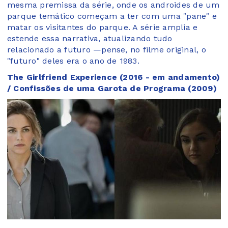
mesma premissa da série, onde os androides de um
parque temático começam a ter com uma "pane" e
matar os visitantes do parque. A série amplia e
estende essa narrativa, atualizando tudo
relacionado a futuro —pense, no filme original, o
"futuro" deles era o ano de 1983.
The Girlfriend Experience (2016 - em andamento)
/ Confissões de uma Garota de Programa (2009)