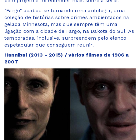
pelo projeto e foi entender mais sobre a série.
"Fargo" acabou se tornando uma antologia, uma
coleção de histórias sobre crimes ambientados na
gelada Minnesota, mas que sempre têm uma
ligação com a cidade de Fargo, na Dakota do Sul. As
temporadas, inclusive, surpreendem pelo elenco
espetacular que conseguem reunir.
Hannibal (2013 - 2015) / vários filmes de 1986 a
2007