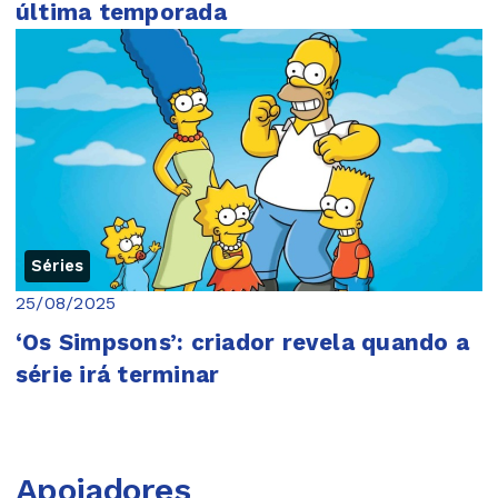
última temporada
Séries
25/08/2025
‘Os Simpsons’: criador revela quando a
série irá terminar
Apoiadores