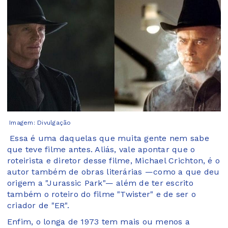
Imagem: Divulgação
Essa é uma daquelas que muita gente nem sabe
que teve filme antes. Aliás, vale apontar que o
roteirista e diretor desse filme, Michael Crichton, é o
autor também de obras literárias —como a que deu
origem a "Jurassic Park"— além de ter escrito
também o roteiro do filme "Twister" e de ser o
criador de "ER".
Enfim, o longa de 1973 tem mais ou menos a