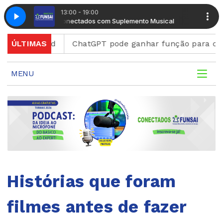
13:00 - 19:00
Radio Conectados com Suplemento Musical
Radio Conect
scord
ÚLTIMAS
ChatGPT pode ganhar função para criar figuri
MENU
Histórias que foram
filmes antes de fazer