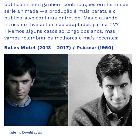
público infantil ganhem continuações em forma de
série animada —a produção é mais barata e o
público-alvo continua entretido. Mas e quando
filmes em live action são adaptados para a TV?
Tivemos alguns casos ao longo dos anos, mas
vamos relembrar os melhores e mais recentes:
Bates Motel (2013 - 2017) / Psicose (1960)
Imagem: Divulgação