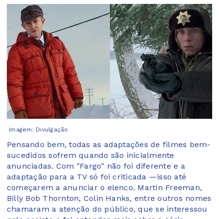
Imagem: Divulgação
Pensando bem, todas as adaptações de filmes bem-
sucedidos sofrem quando são inicialmente
anunciadas. Com "Fargo" não foi diferente e a
adaptação para a TV só foi criticada —isso até
começarem a anunciar o elenco. Martin Freeman,
Billy Bob Thornton, Colin Hanks, entre outros nomes
chamaram a atenção do público, que se interessou