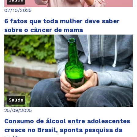
Saúde
07/10/2025
6 fatos que toda mulher deve saber
sobre o câncer de mama
Saúde
25/09/2025
Consumo de álcool entre adolescentes
cresce no Brasil, aponta pesquisa da