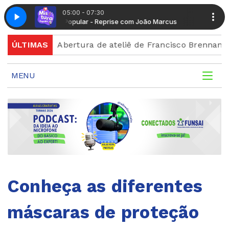
05:00 - 07:30
Mistura Popular - Reprise com João Marcus
Mistura Pop
ição
ÚLTIMAS
Abertura de ateliê de Francisco Brennand celebr
MENU
Conheça as diferentes
máscaras de proteção