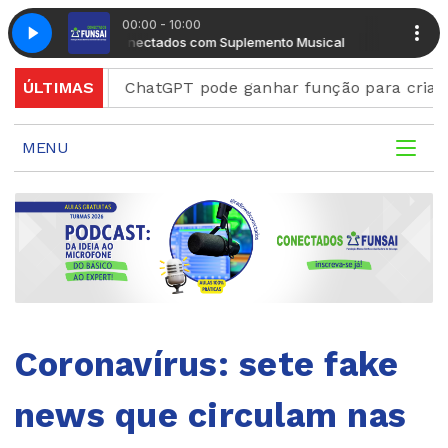
00:00 - 10:00
Manhã Conectados com Suplemento Musical
Manhã Conec
scord
ÚLTIMAS
ChatGPT pode ganhar função para criar figuri
MENU
Coronavírus: sete fake
news que circulam nas