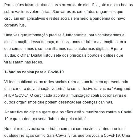
Promoções falsas, tratamentos sem validade científica, até mesmo boatos
sobre vacinas veterinárias. São vários os conteúdos enganosos que
circulam em aplicativos e redes sociais em meio à pandemia do novo
coronavírus.
Uma vez que informação precisa é fundamental para combatermos a
disseminação dessa doença, necessitamos redobrar a atenção com o
que consumimos e compartilhamos nas plataformas digitais. E para
ajudar, o Olhar Digital listou sete dos principais boatos e golpes que
viralizaram nas redes.
1- Vacina canina para a Covid-19
Vídeos publicados em redes sociais retratam um homem apresentando
uma carteira de vacinação veterinária com adesivo da vacina "Vanguard
HTLP 5/CV-L". O certificado aponta a imunização contra coronavírus e
outros organismos que podem desencadear doenças caninas.
A narrativa do clipe sugere que os cães estão imunizados contra a Covid-
19 e que a doença seria "fabricada pela mídia".
No entanto, a vacina veterinária contra o coronavírus canino não tem
qualquer relação com o Sars-Cov-2, vírus que provoca a Covid-19. Uma