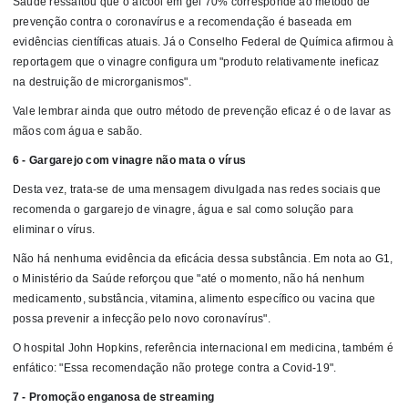
Saúde ressaltou que o álcool em gel 70% corresponde ao método de
prevenção contra o coronavírus e a recomendação é baseada em
evidências científicas atuais. Já o Conselho Federal de Química afirmou à
reportagem que o vinagre configura um "produto relativamente ineficaz
na destruição de microrganismos".
Vale lembrar ainda que outro método de prevenção eficaz é o de lavar as
mãos com água e sabão.
6 - Gargarejo com vinagre não mata o vírus
Desta vez, trata-se de uma mensagem divulgada nas redes sociais que
recomenda o gargarejo de vinagre, água e sal como solução para
eliminar o vírus.
Não há nenhuma evidência da eficácia dessa substância. Em nota ao G1,
o Ministério da Saúde reforçou que "até o momento, não há nenhum
medicamento, substância, vitamina, alimento específico ou vacina que
possa prevenir a infecção pelo novo coronavírus".
O hospital John Hopkins, referência internacional em medicina, também é
enfático: "Essa recomendação não protege contra a Covid-19".
7 - Promoção enganosa de streaming