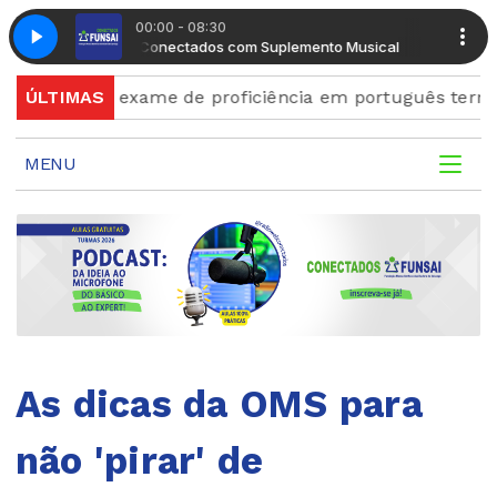
00:00 - 08:30
Manhã Conectados com Suplemento Musical
Manhã Conect
ara exame de proficiência em português terminam quin
ÚLTIMAS
MENU
As dicas da OMS para
não 'pirar' de