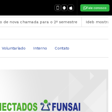
Fale conosco
hamada para o 2º semestre
Ideb mostra avanço da ed
Voluntariado
Interno
Contato