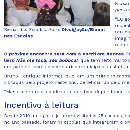
Kiusam
pente
“Eu go
respei
Bienal das Escolas. Foto:
Divulgação/Bienal
um pou
nas Escolas
imagin
menin
O próximo encontro será com a escritora Andrea T
livro
Não me toca, seu boboca!
, que tem feito muito 
em parceria com as secretarias municipais e estadua
Bruno Henrique informou que, em um primeiro momen
visitadas pelo projeto neste ano, beneficiando pelo me
“Mas esse número pode ser estendido, dependendo se fo
Incentivo à leitura
Desde 2019 até agora, já foram visitadas 25 escolas, 
no ano passado, foram 11 escolas que integraram o pro