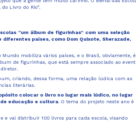
jeto que a gente tem muito carinho. O Bienal das Escol
do Livro do Rio”.
 escolas “um álbum de figurinhas” com uma seleção
de diferentes países, como Dom Quixote, Sherazade,
Mundo mobiliza vários países, e o Brasil, obviamente, é
álbum de figurinhas, que está sempre associado ao event
iretor.
lbum, criando, dessa forma, uma relação lúdica com as
ias literárias.
ósito colocar o livro no lugar mais lúdico, no lugar
 de educação e cultura
. O tema do projeto neste ano é
 e vai distribuir 100 livros para cada escola, visando