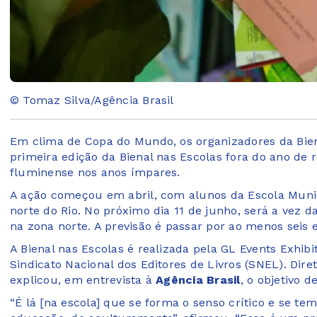
© Tomaz Silva/Agência Brasil
Em clima de Copa do Mundo, os organizadores da Biena
primeira edição da Bienal nas Escolas fora do ano de r
fluminense nos anos ímpares.
A ação começou em abril, com alunos da Escola Muni
norte do Rio. No próximo dia 11 de junho, será a vez
na zona norte. A previsão é passar por ao menos seis 
A Bienal nas Escolas é realizada pela GL Events Exhibi
Sindicato Nacional dos Editores de Livros (SNEL). Di
explicou, em entrevista à
Agência Brasil
, o objetivo d
“É lá [na escola] que se forma o senso crítico e se t