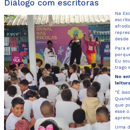
Diálogo com escritoras
Na Esc
escrit
afrodi
repres
desde 
Para e
porque
Eu sou
trago 
No en
leitu
“É iss
Quando
que po
esse o
apren
Uma da