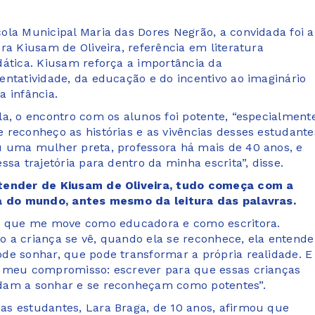
ola Municipal Maria das Dores Negrão, a convidada foi a
ora Kiusam de Oliveira, referência em literatura
dática. Kiusam reforça a importância da
entatividade, da educação e do incentivo ao imaginário
a infância.
la, o encontro com os alunos foi potente, “especialment
 reconheço as histórias e as vivências desses estudante
 uma mulher preta, professora há mais de 40 anos, e
essa trajetória para dentro da minha escrita”, disse.
tender de Kiusam de Oliveira, tudo começa com a
ra do mundo, antes mesmo da leitura das palavras.
o que me move como educadora e como escritora.
 a criança se vê, quando ela se reconhece, ela entende
de sonhar, que pode transformar a própria realidade. E
 meu compromisso: escrever para que essas crianças
dam a sonhar e se reconheçam como potentes”.
s estudantes, Lara Braga, de 10 anos, afirmou que