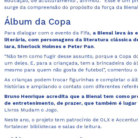
educação, de aculturamento”, afirmou. “Esse é um pro
surge da compreensão do propósito da força da Bienal 
Álbum da Copa
Para dialogar com o evento da Fifa,
a Bienal leva às
literária, com personagens da literatura clássica 
Iara, Sherlock Holmes e Peter Pan
.
“Não tem como fugir desse assunto, porque a Copa do 
um deles. E, para a criançada, tem a brincadeira do 
mesmo para quem não gosta de futebol”, comentou o d
As crianças podem trocar figurinhas e completar o á
histórias e ampliando o contato com diferentes referênc
Bruno Henrique acredita que a Bienal tem como prop
de entretenimento, de prazer, que também é lugar
Livros Mudam o Jogo.
Neste ano, o projeto tem patrocínio de OLX e Accenture
fortalecer bibliotecas e salas de leitura.