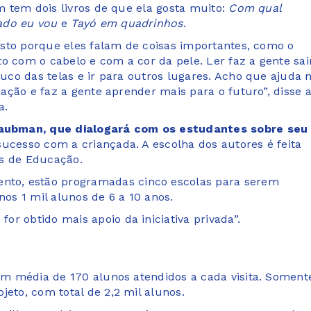
 tem dois livros de que ela gosta muito:
Com qual
ado eu vou
e
Tayó em quadrinhos
.
sto porque eles falam de coisas importantes, como o
to com o cabelo e com a cor da pele. Ler faz a gente sai
co das telas e ir para outros lugares. Acho que ajuda 
ação e faz a gente aprender mais para o futuro”, disse 
a.
aubman​, que dialogará com os estudantes sobre seu
sucesso com a criançada. ​A escolha dos autores é feita
is de Educação.
to, estão programadas cinco escolas para serem
nos 1 mil alunos de 6 a 10 anos.
r obtido mais apoio da iniciativa privada”.
com média de 170 alunos atendidos a cada visita. Soment
jeto, com total de 2,2 mil alunos.