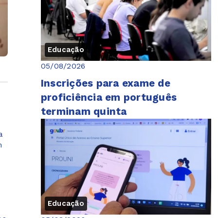
Educação
05/08/2026
Inscrições para exame de
proficiência em português
terminam quinta
a
m
Educação