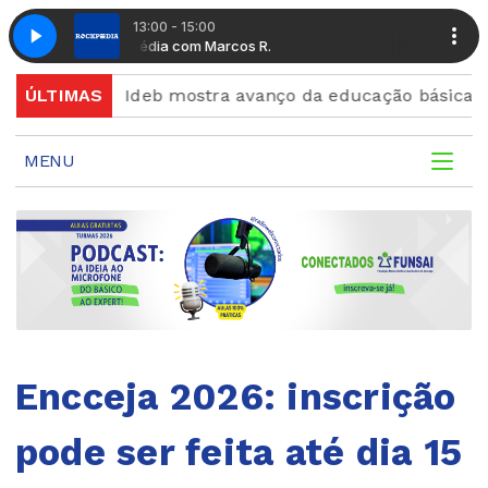
13:00 - 15:00
Rockpédia com Marcos R.
Rockpédia 
uda
ÚLTIMAS
Ideb mostra avanço da educação básica no país
MENU
Encceja 2026: inscrição
pode ser feita até dia 15