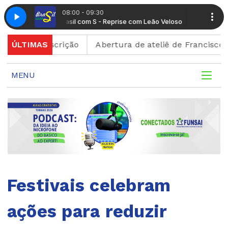
08:00 - 09:30
eão Veloso
Brasil com S - Reprise com Leão Veloso
 de inscrição
ÚLTIMAS
Abertura de ateliê de Francisco Brenna
MENU
Festivais celebram
ações para reduzir