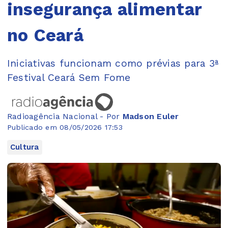
insegurança alimentar
no Ceará
Iniciativas funcionam como prévias para 3ª
Festival Ceará Sem Fome
Radioagência Nacional - Por
Madson Euler
Publicado em 08/05/2026 17:53
Cultura