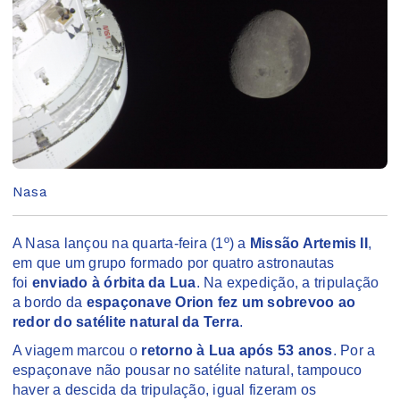
Nasa
A Nasa lançou na quarta-feira (1º) a
Missão Artemis II
,
em que um grupo formado por quatro astronautas
foi
enviado à órbita da Lua
. Na expedição, a tripulação
a bordo da
espaçonave Orion fez um sobrevoo ao
redor do satélite natural da Terra
.
A viagem marcou o
retorno à Lua após 53 anos
. Por a
espaçonave não pousar no satélite natural, tampouco
haver a descida da tripulação, igual fizeram os