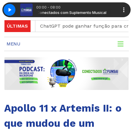
00:00 - 08:00
Manhã Conectados com Suplemento Musical
Manhã Con
iscord
ÚLTIMAS
ChatGPT pode ganhar função para criar figur
MENU
Apollo 11 x Artemis II: o
que mudou de um