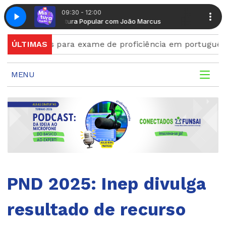
09:30 - 12:00
rcus
Mistura Popular com João Marcus
scrições para exame de proficiência em português term
ÚLTIMAS
MENU
PND 2025: Inep divulga
resultado de recurso