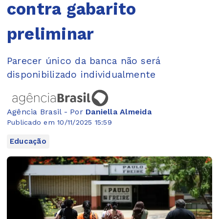
contra gabarito
preliminar
Parecer único da banca não será
disponibilizado individualmente
Agência Brasil - Por
Daniella Almeida
Publicado em 10/11/2025 15:59
Educação