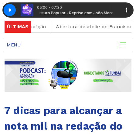
05:00 - 07:30
m João Marcus
Mistura Popular - Reprise com João Marcus
 de inscrição
ÚLTIMAS
Abertura de ateliê de Francisco Brenna
MENU
7 dicas para alcançar a
nota mil na redação do