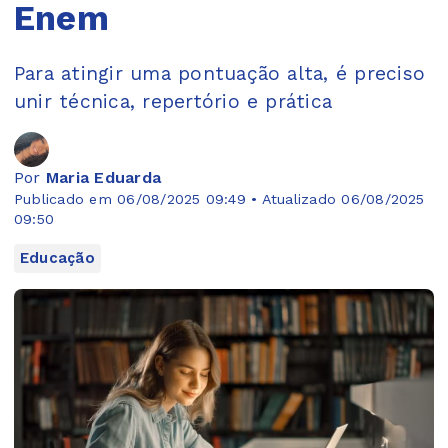
Enem
Para atingir uma pontuação alta, é preciso
unir técnica, repertório e prática
Por
Maria Eduarda
Publicado em 06/08/2025 09:49 • Atualizado 06/08/2025
09:50
Educação