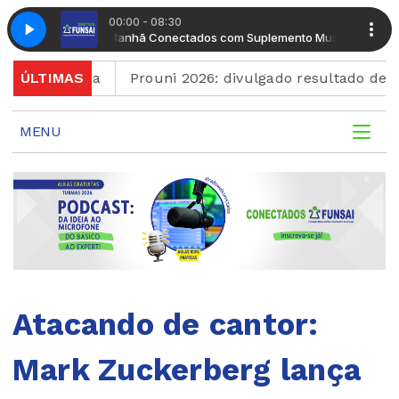
00:00 - 08:30
Manhã Conectados com Suplemento Musical
Manhã Conecta
quinta
ÚLTIMAS
Prouni 2026: divulgado resultado de nova ch
MENU
Atacando de cantor:
Mark Zuckerberg lança