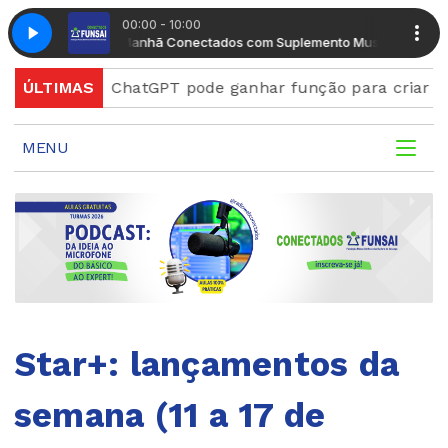
00:00 - 10:00
Manhã Conectados com Suplemento Musical
Manhã Conect
ord
ÚLTIMAS
ChatGPT pode ganhar função para criar figurinha
MENU
Star+: lançamentos da
semana (11 a 17 de