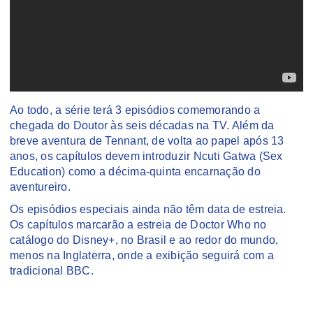
Ao todo, a série terá 3 episódios comemorando a
chegada do Doutor às seis décadas na TV. Além da
breve aventura de Tennant, de volta ao papel após 13
anos, os capítulos devem introduzir Ncuti Gatwa (Sex
Education) como a décima-quinta encarnação do
aventureiro.
Os episódios especiais ainda não têm data de estreia.
Os capítulos marcarão a estreia de Doctor Who no
catálogo do Disney+, no Brasil e ao redor do mundo,
menos na Inglaterra, onde a exibição seguirá com a
tradicional BBC.