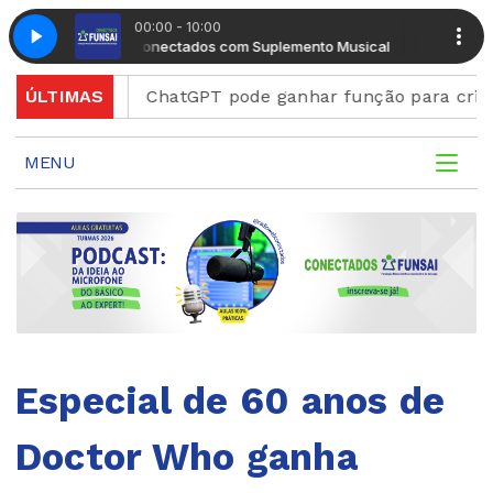
00:00 - 10:00
Manhã Conectados com Suplemento Musical
Manhã Cone
scord
ÚLTIMAS
ChatGPT pode ganhar função para criar figuri
MENU
Especial de 60 anos de
Doctor Who ganha