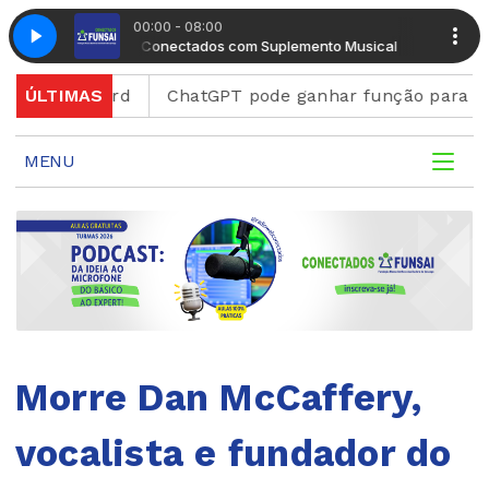
00:00 - 08:00
Manhã Conectados com Suplemento Musical
Manhã Co
 Discord
ÚLTIMAS
ChatGPT pode ganhar função para criar fig
MENU
Morre Dan McCaffery,
vocalista e fundador do