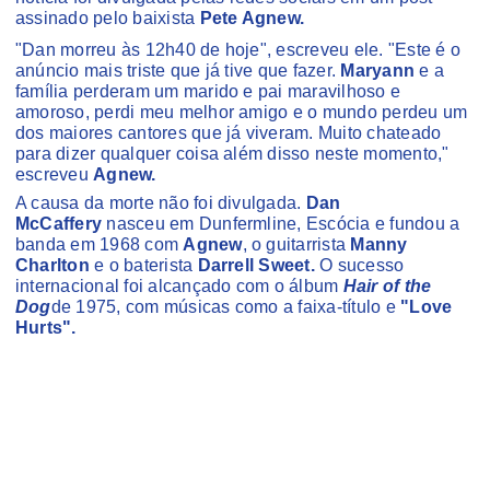
assinado pelo baixista
Pete Agnew.
"Dan morreu às 12h40 de hoje", escreveu ele. "Este é o
anúncio mais triste que já tive que fazer.
Maryann
e a
família perderam um marido e pai maravilhoso e
amoroso, perdi meu melhor amigo e o mundo perdeu um
dos maiores cantores que já viveram. Muito chateado
para dizer qualquer coisa além disso neste momento,"
escreveu
Agnew.
A causa da morte não foi divulgada.
Dan
McCaffery
nasceu em Dunfermline, Escócia e fundou a
banda em 1968 com
Agnew
, o guitarrista
Manny
Charlton
e o baterista
Darrell Sweet.
O sucesso
internacional foi alcançado com o álbum
Hair of the
Dog
de 1975, com músicas como a faixa-título e
"Love
Hurts".