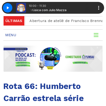
10:00 - 11:30
Clube da Música com Julio Mazza
Clube da Músi
rição
ÚLTIMAS
Abertura de ateliê de Francisco Brennand celeb
MENU
Rota 66: Humberto
Carrão estrela série