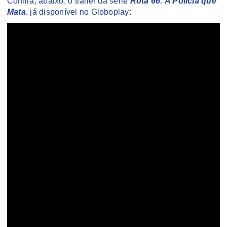
Confira, abaixo, o trailer da série
Rota 66: A Polícia que
Mata
, já disponível no Globoplay: