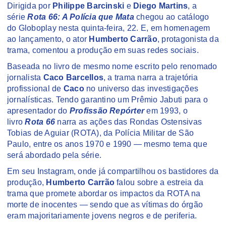
Dirigida por
Philippe Barcinski
e
Diego Martins
, a
série
Rota 66: A Polícia que Mata
chegou ao catálogo
do Globoplay nesta quinta-feira, 22. E, em homenagem
ao lançamento, o ator
Humberto Carrão
, protagonista da
trama, comentou a produção em suas redes sociais.
Baseada no livro de mesmo nome escrito pelo renomado
jornalista
Caco Barcellos
, a trama narra a trajetória
profissional de
Caco
no universo das investigações
jornalísticas. Tendo garantino um Prêmio Jabuti para o
apresentador do
Profissão Repórter
em 1993, o
livro
Rota 66
narra as ações das Rondas Ostensivas
Tobias de Aguiar (ROTA), da Polícia Militar de São
Paulo, entre os anos 1970 e 1990 — mesmo tema que
será abordado pela série.
Em seu Instagram, onde já compartilhou os bastidores da
produção,
Humberto Carrão
falou sobre a estreia da
trama que promete abordar os impactos da ROTA na
morte de inocentes — sendo que as vítimas do órgão
eram majoritariamente jovens negros e de periferia.