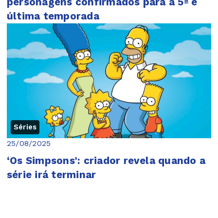
personagens confirmados para a 5ª e
última temporada
Séries
25/08/2025
‘Os Simpsons’: criador revela quando a
série irá terminar