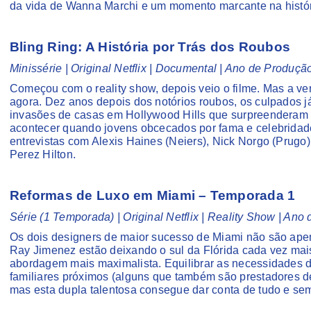
da vida de Wanna Marchi e um momento marcante na históri
Bling Ring: A História por Trás dos Roubos
Minissérie | Original Netflix | Documental | Ano de Produç
Começou com o reality show, depois veio o filme. Mas a v
agora. Dez anos depois dos notórios roubos, os culpados j
invasões de casas em Hollywood Hills que surpreenderam 
acontecer quando jovens obcecados por fama e celebridad
entrevistas com Alexis Haines (Neiers), Nick Norgo (Prugo
Perez Hilton.
Reformas de Luxo em Miami – Temporada 1
Série (1 Temporada) | Original Netflix | Reality Show | An
Os dois designers de maior sucesso de Miami não são apen
Ray Jimenez estão deixando o sul da Flórida cada vez mai
abordagem mais maximalista. Equilibrar as necessidades do
familiares próximos (alguns que também são prestadores de
mas esta dupla talentosa consegue dar conta de tudo e s