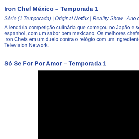
Iron Chef México – Temporada 1
Série (1 Temporada) | Original Netflix | Reality Show | An
A lendária competição culinária que começou no Japão e
espanhol, com um sabor bem mexicano. Os melhores chefs 
Iron Chefs em um duelo contra o relógio com um ingrediente
Television Network.
Só Se For Por Amor – Temporada 1