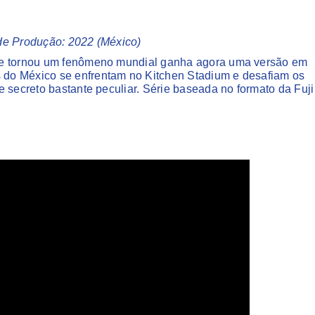
o de Produção: 2022 (México)
 se tornou um fenômeno mundial ganha agora uma versão em
do México se enfrentam no Kitchen Stadium e desafiam os
 secreto bastante peculiar. Série baseada no formato da Fuji