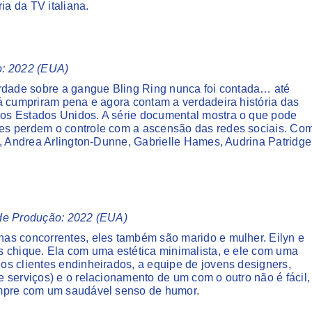
a da TV italiana.
ão: 2022 (EUA)
erdade sobre a gangue Bling Ring nunca foi contada… até
á cumpriram pena e agora contam a verdadeira história das
os Estados Unidos. A série documental mostra o que pode
es perdem o controle com a ascensão das redes sociais. Co
), Andrea Arlington-Dunne, Gabrielle Hames, Audrina Patridge
o de Produção: 2022 (EUA)
as concorrentes, eles também são marido e mulher. Eilyn e
s chique. Ela com uma estética minimalista, e ele com uma
s clientes endinheirados, a equipe de jovens designers,
 serviços) e o relacionamento de um com o outro não é fácil,
empre com um saudável senso de humor.