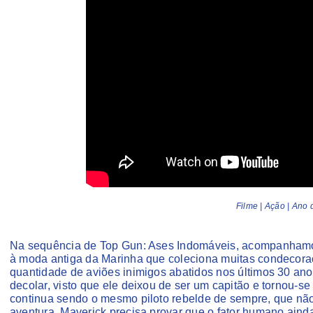
Filme | Ação | Ano
Na sequência de Top Gun: Ases Indomáveis, acompanhamos a
à moda antiga da Marinha que coleciona muitas condecor
quantidade de aviões inimigos abatidos nos últimos 30 anos.
decolar, visto que ele deixou de ser um capitão e tornou-se 
continua sendo o mesmo piloto rebelde de sempre, que não 
aventura, Maverick precisa provar que o fator humano ai