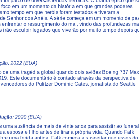
 foi palco de diversas lendas heroicas. O drama épico que s
m foco em um momento da história em que grandes poderes
smo tempo em que heróis foram testados e tiveram a
o de Senhor dos Anéis. A série começa em um momento de paz
enfrentar o ressurgimento do mal, vindo das profundezas ma
irão esculpir legados que viverão por muito tempo depois q
ução: 2022 (EUA)
 de uma tragédia global quando dois aviões Boeing 737 Ma
19. Este documentário é contado através da perspectiva de
 vencedores do Pulitzer Dominic Gates, jornalista do Seattle
rodução: 2020 (EUA)
s uma ausência de mais de vinte anos para assistir ao funera
 esposa e filho antes de tirar a própria vida. Quando Falk
 abre uma ferida antiga. Falk começa a suspeitar que esses do