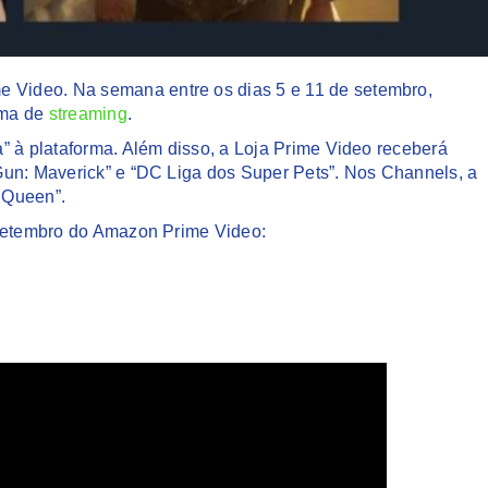
Video. Na semana entre os dias 5 e 11 de setembro,
rma de
streaming
.
” à plataforma. Além disso, a Loja Prime Video receberá
Gun: Maverick” e “DC Liga dos Super Pets”. Nos Channels, a
 Queen”.
setembro do Amazon Prime Video: