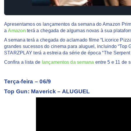
Apresentamos os lançamentos da semana do Amazon Prime 
a
Amazon
terá a chegada de algumas novas à sua platafo
A semana terá a chegada do aclamado filme “Licorice Pizza
grandes sucessos do cinema para aluguel, incluindo “Top 
STARZPLAY terá a estreia da série de época “The Serpent
Confira a lista de
lançamentos da semana
entre 5 e 11 de 
Terça-feira – 06/9
Top Gun: Maverick – ALUGUEL