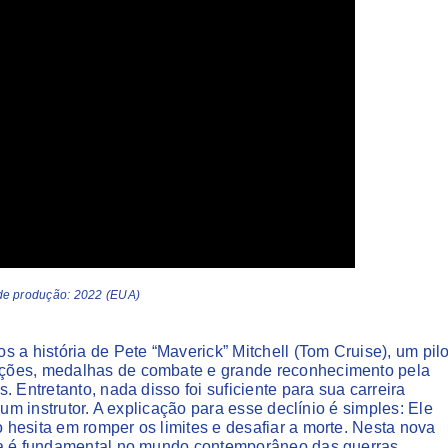
 de produção: 2022 (EUA)
 história de Pete “Maverick” Mitchell (Tom Cruise), um pilo
ações, medalhas de combate e grande reconhecimento pela
 Entretanto, nada disso foi suficiente para sua carreira
um instrutor. A explicação para esse declínio é simples: Ele
hesita em romper os limites e desafiar a morte. Nesta nova
nda é fundamental no mundo contemporâneo das guerras