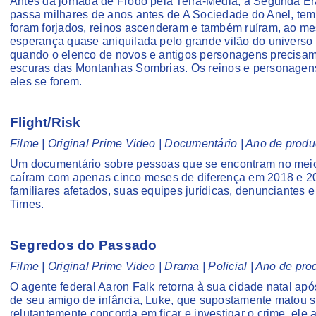
Antes da jornada de Frodo pela Terra-Média, a Segunda Era
passa milhares de anos antes de A Sociedade do Anel, te
foram forjados, reinos ascenderam e também ruíram, ao me
esperança quase aniquilada pelo grande vilão do univers
quando o elenco de novos e antigos personagens precisam 
escuras das Montanhas Sombrias. Os reinos e personagens 
eles se forem.
Flight/Risk
Filme | Original Prime Video | Documentário | Ano de prod
Um documentário sobre pessoas que se encontram no meio
caíram com apenas cinco meses de diferença em 2018 e 20
familiares afetados, suas equipes jurídicas, denunciantes e
Times.
Segredos do Passado
Filme | Original Prime Video | Drama | Policial | Ano de p
O agente federal Aaron Falk retorna à sua cidade natal apó
de seu amigo de infância, Luke, que supostamente matou sua
relutantemente concorda em ficar e investigar o crime, ele