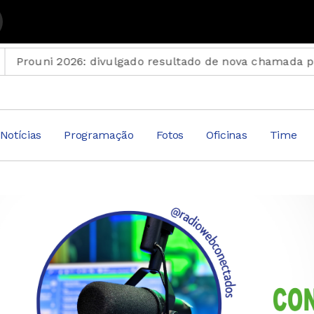
plemento Musical
 2026: divulgado resultado de nova chamada para o 2º 
Notícias
Programação
Fotos
Oficinas
Time