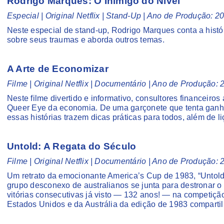
Rodrigo Marques: O Inimigo do Nível
Especial | Original Netflix | Stand-Up | Ano de Produção: 
Neste especial de stand-up, Rodrigo Marques conta a hist
sobre seus traumas e aborda outros temas.
A Arte de Economizar
Filme | Original Netflix | Documentário | Ano de Produção:
Neste filme divertido e informativo, consultores finance
Queer Eye da economia. De uma garçonete que tenta ganha
essas histórias trazem dicas práticas para todos, além de 
Untold: A Regata do Século
Filme | Original Netflix | Documentário | Ano de Produção:
Um retrato da emocionante America’s Cup de 1983, “Untold:
grupo desconexo de australianos se junta para destronar o
vitórias consecutivas já visto — 132 anos! — na competiç
Estados Unidos e da Austrália da edição de 1983 compartilh