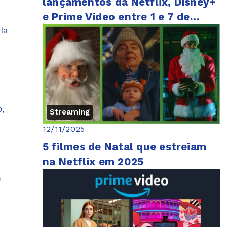
lançamentos da Netflix, Disney+
e Prime Video entre 1 e 7 de
dezembro
la
o,
Streaming
12/11/2025
5 filmes de Natal que estreiam
na Netflix em 2025
m