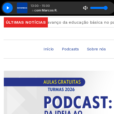
13:00 - 15:00
Rockpédia com Marcos R.
Rockpédia com Marcos R.
Ideb mostra avanço da educação básica no país
ÚLTIMAS NOTÍCIAS
Insc
Início
Podcasts
Sobre nós