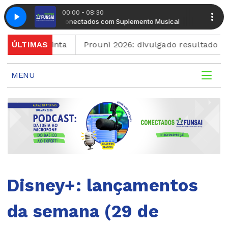
00:00 - 08:30
Manhã Conectados com Suplemento Musical
Manhã Cone
am quinta
ÚLTIMAS
Prouni 2026: divulgado resultado de nova
MENU
Disney+: lançamentos
da semana (29 de