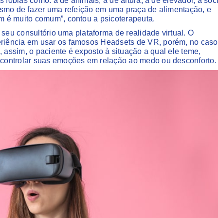
 fobias como: a de animais, a de altura, a de elevador, a soci
esmo de fazer uma refeição em uma praça de alimentação, e
m é muito comum”, contou a psicoterapeuta.
 seu consultório uma plataforma de realidade virtual. O
riência em usar os famosos Headsets de VR, porém, no caso
, assim, o paciente é exposto à situação a qual ele teme,
controlar suas emoções em relação ao medo ou desconforto