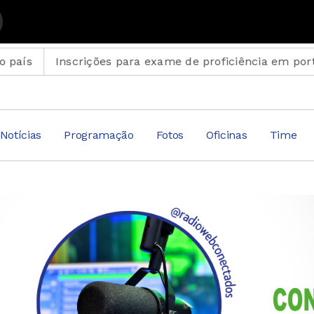
s com Suplemento Musical
crições para exame de proficiência em português term
Notícias
Programação
Fotos
Oficinas
Time