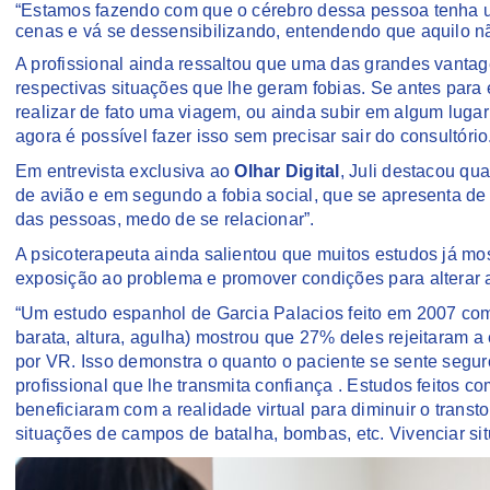
“Estamos fazendo com que o cérebro dessa pessoa tenha 
cenas e vá se dessensibilizando, entendendo que aquilo n
A profissional ainda ressaltou que uma das grandes vantagen
respectivas situações que lhe geram fobias. Se antes para 
realizar de fato uma viagem, ou ainda subir em algum lugar
agora é possível fazer isso sem precisar sair do consultório
Em entrevista exclusiva ao
Olhar Digital
, Juli destacou qua
de avião e em segundo a fobia social, que se apresenta de
das pessoas, medo de se relacionar”.
A psicoterapeuta ainda salientou que muitos estudos já mos
exposição ao problema e promover condições para alterar
“Um estudo espanhol de Garcia Palacios feito em 2007 com 
barata, altura, agulha) mostrou que 27% deles rejeitaram 
por VR. Isso demonstra o quanto o paciente se sente segu
profissional que lhe transmita confiança . Estudos feitos
beneficiaram com a realidade virtual para diminuir o transt
situações de campos de batalha, bombas, etc. Vivenciar situ