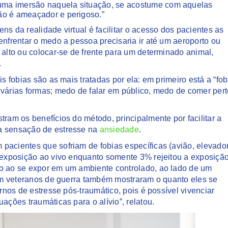
uma imersão naquela situação, se acostume com aquelas
ão é ameaçador e perigoso.”
s da realidade virtual é facilitar o acesso dos pacientes as
enfrentar o medo a pessoa precisaria ir até um aeroporto ou
 alto ou colocar-se de frente para um determinado animal,
.
is fobias são as mais tratadas por ela: em primeiro está a “fob
 várias formas; medo de falar em público, medo de comer pert
tram os benefícios do método, principalmente por facilitar a
 a sensação de estresse na
ansiedade
.
pacientes que sofriam de fobias específicas (avião, elevador
a exposição ao vivo enquanto somente 3% rejeitou a exposiçã
ro ao se expor em um ambiente controlado, ao lado de um
 com veteranos de guerra também mostraram o quanto eles se
ornos de estresse pós-traumático, pois é possível vivenciar
ações traumáticas para o alívio”, relatou.