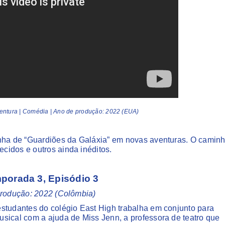
Aventura | Comédia | Ano de produção: 2022 (EUA)
inha de “Guardiões da Galáxia” em novas aventuras. O camin
cidos e outros ainda inéditos.
mporada 3, Episódio 3
 produção: 2022 (Colômbia)
studantes do colégio East High trabalha em conjunto para
sical com a ajuda de Miss Jenn, a professora de teatro que