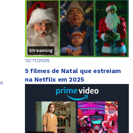
dezembro
Streaming
12/11/2025
5 filmes de Natal que estreiam
na Netflix em 2025
ho