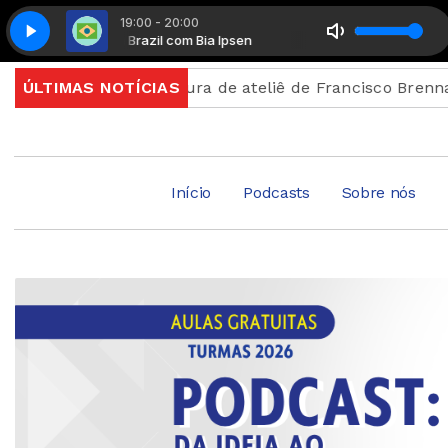
19:00 - 20:00
Made In Brazil com Bia Ipsen
Made In Brazil com Bia Ips
ção
ÚLTIMAS NOTÍCIAS
Abertura de ateliê de Francisco Brennand celebra
Início
Podcasts
Sobre nós