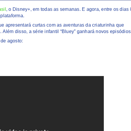
sil
, o Disney+, em todas as semanas. E agora, entre os dias 
plataforma.
ue apresentará curtas com as aventuras da criaturinha que
Além disso, a série infantil “Bluey” ganhará novos episódios
 de agosto: