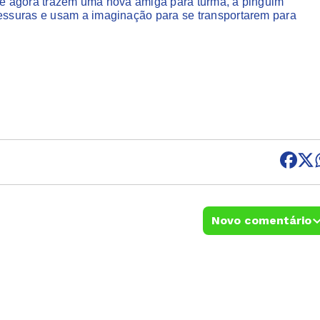
, e agora trazem uma nova amiga para turma, a pinguim
ssuras e usam a imaginação para se transportarem para
Novo comentário