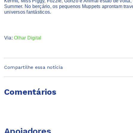
Kermit, Miss Piggy, Fozzie, Gonzo e Animal estão de volta
Summer. No berçário, os pequenos Muppets aprontam trave
universos fantásticos.
Via:
Olhar Digital
Compartilhe essa notícia
Comentários
Apoiadores