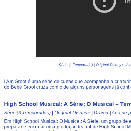
Série (1 Temporada) | Original Disney+ | 
I Am Groot é uma série de curtas que acompanha a criatur
do Bebê Groot cruza com o de alguns personagens já conhe
High School Musical: A Série: O Musical – Te
Série (3 Temporadas) | Original Disney+ | Drama | Ano de
Em High School Musical: O Musical: A Série, um grupo de e
preparar e encenar uma produção teatral de High School Mu