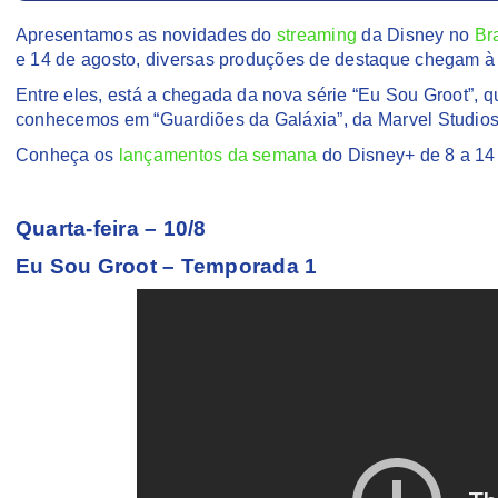
Apresentamos as novidades do
streaming
da Disney no
Bra
e 14 de agosto, diversas produções de destaque chegam à 
Entre eles, está a chegada da nova série “Eu Sou Groot”, q
conhecemos em “Guardiões da Galáxia”, da Marvel Studios. 
Conheça os
lançamentos da semana
do Disney+ de 8 a 14
Quarta-feira – 10/8
Eu Sou Groot – Temporada 1