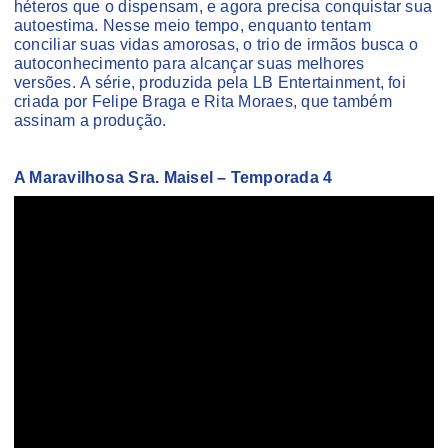
héteros que o dispensam, e agora precisa conquistar sua
autoestima. Nesse meio tempo, enquanto tentam
conciliar suas vidas amorosas, o trio de irmãos busca o
autoconhecimento para alcançar suas melhores
versões. A série, produzida pela LB Entertainment, foi
criada por Felipe Braga e Rita Moraes, que também
assinam a produção.
A Maravilhosa Sra. Maisel – Temporada 4