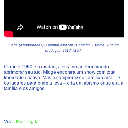
Série (4 temporadas) | Original Amazon | Comédia | Drama | Ano de
produção: 2017- (EUA)
O ano é 1960 e a mudança está no ar. Procurando
aprimorar seu ato, Midge encontra um show com total
liberdade criativa. Mas o compromisso com sua arte – e
os lugares para onde a leva – cria um abismo entre ela, a
família e os amigos.
Via:
Olhar Digital