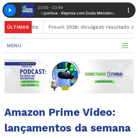
23:00 - 23:59
Resenha Esportiva - Reprise com Dudu Mendonça
Resenha 
m quinta
ÚLTIMAS
Prouni 2026: divulgado resultado de nova 
MENU
Amazon Prime Video:
lançamentos da semana