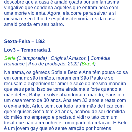
descobre que a casa é amaldiçoada por um fantasma
vingativo que condena aqueles que entram nela com
uma morte violenta. Agora, ela corre para salvar a si
mesma e seu filho de espíritos demoníacos da casa
amaldiçoada em seu bairro.
Sexta-Feira – 18/2
Lov3 – Temporada 1
Série
(1 temporada) | Original Amazon | Comédia |
Romance | Ano de produção: 2022 (
Brasil
)
Na trama, os gêmeos Sofia e Beto e Ana têm pouca coisa
em comum: são irmãos, moram em São Paulo e se
recusam a experimentar amor e sexo da mesma maneira
que seus pais. Isso se torna ainda mais forte quando a
mãe deles, Baby, resolve abandonar o marido, Fausto, e
um casamento de 30 anos. Ana tem 33 anos e reata com
o ex-marido, Artur, sem, contudo, abrir mão de ficar com
quem quiser. Sofia tem 24 anos, acabou de ser demitida
do milésimo emprego e precisa dividir o teto com um
trisal que não a reconhece como parte da relação. E Beto
é um jovem gay que só sente atração por homens