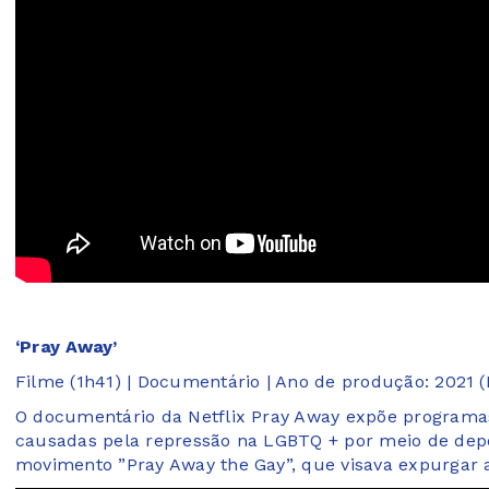
‘Pray Away’
Filme (1h41) | Documentário | Ano de produção: 2021 
O documentário da Netflix Pray Away expõe programas
causadas ​​pela repressão na LGBTQ + por meio de de
movimento ”Pray Away the Gay”, que visava expurgar 