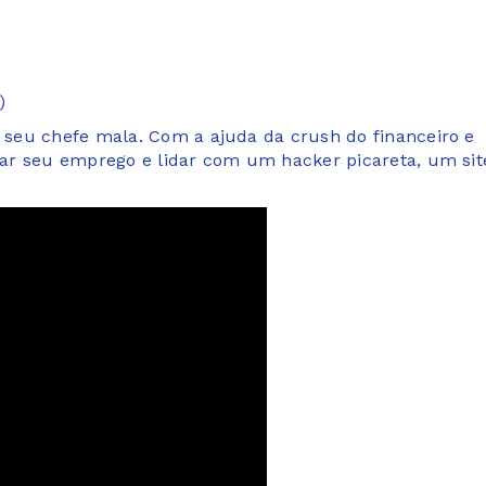
)
seu chefe mala. Com a ajuda da crush do financeiro e
ar seu emprego e lidar com um hacker picareta, um sit