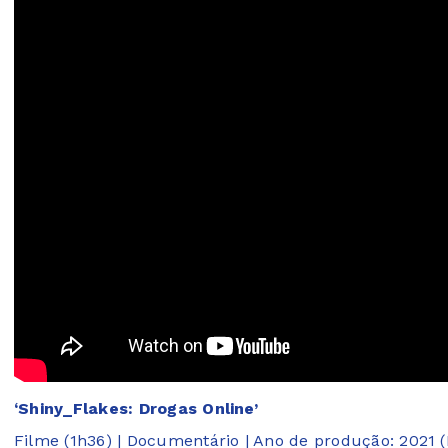
‘Shiny_Flakes: Drogas Online’
Filme (1h36) | Documentário | Ano de produção: 2021 