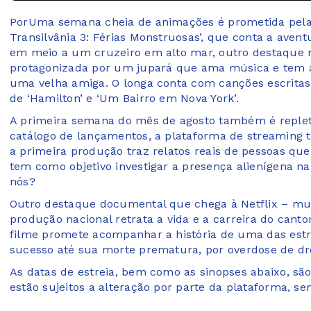
PorUma semana cheia de animações é prometida pela N
Transilvânia 3: Férias Monstruosas’, que conta a ave
em meio a um cruzeiro em alto mar, outro destaque no
protagonizada por um jupará que ama música e tem a
uma velha amiga. O longa conta com canções escritas
de ‘Hamilton’ e ‘Um Bairro em Nova York’.
A primeira semana do mês de agosto também é repleta
catálogo de lançamentos, a plataforma de streaming tr
a primeira produção traz relatos reais de pessoas qu
tem como objetivo investigar a presença alienígena na
nós?
Outro destaque documental que chega à Netflix – muit
produção nacional retrata a vida e a carreira do canto
filme promete acompanhar a história de uma das estre
sucesso até sua morte prematura, por overdose de dr
As datas de estreia, bem como as sinopses abaixo, são
estão sujeitos a alteração por parte da plataforma, se