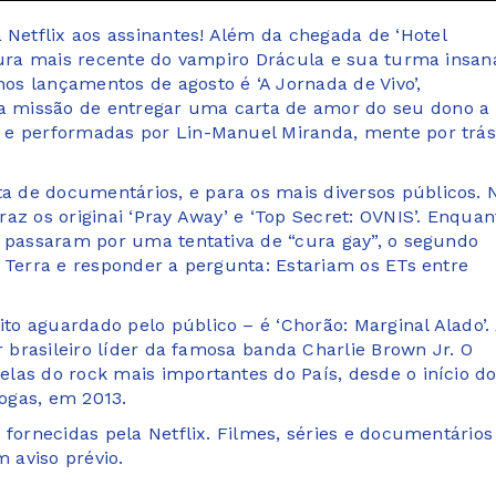
etflix aos assinantes! Além da chegada de ‘Hotel
ntura mais recente do vampiro Drácula e sua turma insan
s lançamentos de agosto é ‘A Jornada de Vivo’,
 missão de entregar uma carta de amor do seu dono a
 e performadas por Lin-Manuel Miranda, mente por trás
 de documentários, e para os mais diversos públicos. 
az os originai ‘Pray Away’ e ‘Top Secret: OVNIS’. Enquan
e passaram por uma tentativa de “cura gay”, o segundo
 Terra e responder a pergunta: Estariam os ETs entre
o aguardado pelo público – é ‘Chorão: Marginal Alado’.
r brasileiro líder da famosa banda Charlie Brown Jr. O
las do rock mais importantes do País, desde o início d
ogas, em 2013.
 fornecidas pela Netflix. Filmes, séries e documentários
m aviso prévio.