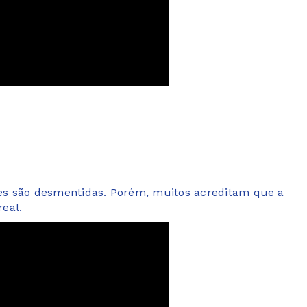
tres são desmentidas. Porém, muitos acreditam que a
eal.