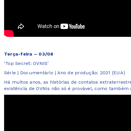
Terça-feira – 03/08
‘Top Secret: OVNIS’
Série | Documentário | Ano de produção: 2021 (EUA)
Há muitos anos, as histórias de contatos extraterres
existência de OVNIs não só é provável, como também r