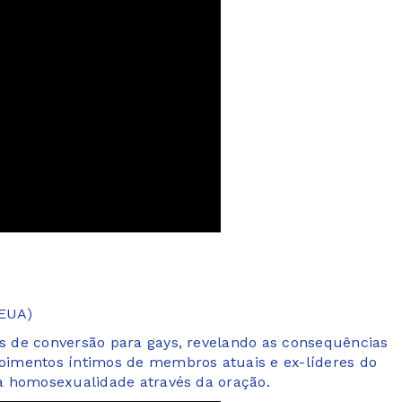
(EUA)
 de conversão para gays, revelando as consequências
poimentos íntimos de membros atuais e ex-líderes do
a homosexualidade através da oração.