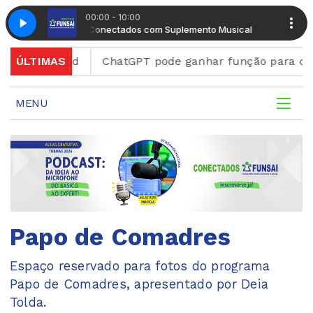
00:00 - 10:00
Manhã Conectados com Suplemento Musical
Manhã C
a Discord
ÚLTIMAS
ChatGPT pode ganhar função para criar fi
MENU
Papo de Comadres
Espaço reservado para fotos do programa
Papo de Comadres, apresentado por Deia
Tolda.