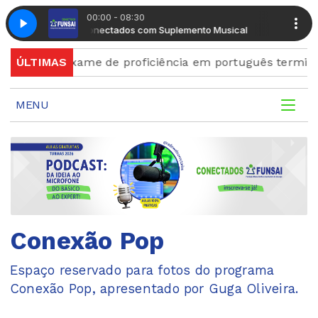
00:00 - 08:30
Manhã Conectados com Suplemento Musical
Manhã Con
es para exame de proficiência em português terminam q
ÚLTIMAS
MENU
Conexão Pop
Espaço reservado para fotos do programa
Conexão Pop, apresentado por Guga Oliveira.