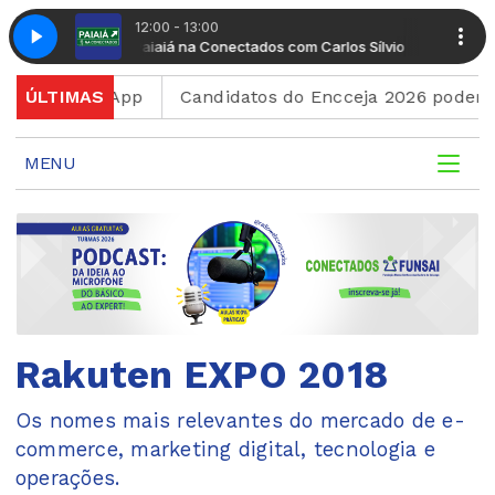
12:00 - 13:00
Paiaiá na Conectados com Carlos Sílvio
Paiaiá na Cone
ao WhatsApp
ÚLTIMAS
Candidatos do Encceja 2026 podem consu
MENU
Rakuten EXPO 2018
Os nomes mais relevantes do mercado de e-
commerce, marketing digital, tecnologia e
operações.