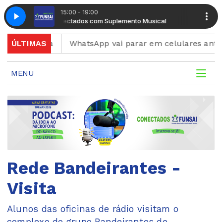
15:00 - 19:00
Radio Conectados com Suplemento Musical
Radio Conec
 artista
ÚLTIMAS
WhatsApp vai parar em celulares antigos; v
MENU
Rede Bandeirantes -
Visita
Alunos das oficinas de rádio visitam o
complexo do grupo Bandeirantes de